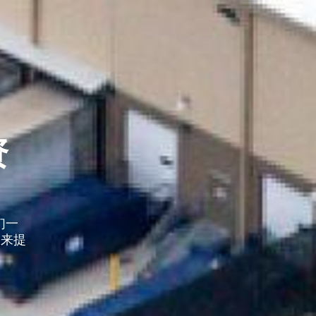
资
们一
络来提