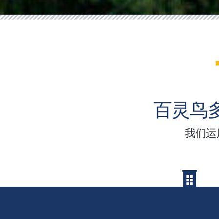
百灵鸟
我们运
你们是在寻找第一批
小企业吗?