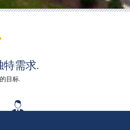
台
.
特需求.
的目标.
一个寻找合适的十大体
平台伙伴的交通经理?