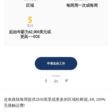
区域
每两周一次或每周
支付
起始年薪为62,000美元或
更高——DOE
申请这份工作
这条路线每周提供2500英里或更多的区域松树崖, AR, 100%
无接触运费!