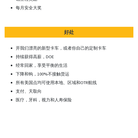
每月安全大奖
好处
开我们漂亮的新型卡车，或者你自己的定制卡车
持续获得高薪，DOE
经常回家，享受平衡的生活
下降和钩，100%不接触货运
所有美国点均可使用本地、区域和OTR航线
支付、天取向
医疗，牙科，视力和人寿保险