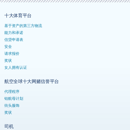
十大体育平台
基于资产的第三方物流
能力和承诺
信贷申请表
安全
请求报价
奖状
女人拥有认证
航空全球十大网赌信誉平台
代理程序
铂航母计划
街头服饰
奖状
司机