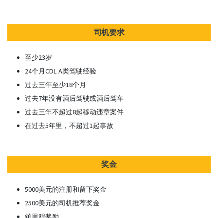
司机要求
至少23岁
24个月CDL A类驾驶经验
过去三年至少18个月
过去7年没有酒后驾驶或酒后驾车
过去三年不超过8起移动违章案件
在过去5年里，不超过1起事故
奖金
5000美元的注册和留下奖金
2500美元的司机推荐奖金
铂里程奖励