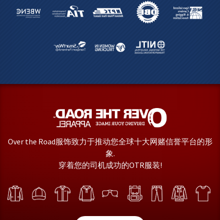
Over the Road服饰致力于推动您全球十大网赌信誉平台的形
象.
穿着您的司机成功的OTR服装!