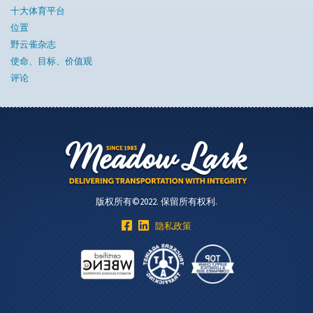
十大体育平台
位置
野云雀杂志
使命、目标、价值观
评论
版权所有©2022. 保留所有权利.
隐私政策